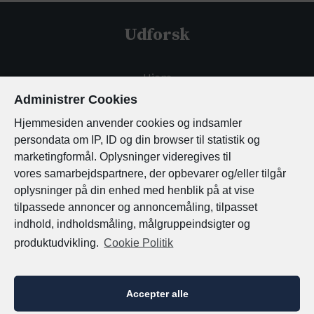
Portugal
Udforsk
Spanien
Hjem
Tyskland
Tilbud
Administrer Cookies
Om Os
Hjemmesiden anvender cookies og indsamler
Østrig
Kontakt
persondata om IP, ID og din browser til statistik og
marketingformål. Oplysninger videregives til
vores
samarbejdspartnere, der opbevarer og/eller tilgår
Destinationer
oplysninger på din enhed med henblik på at vise
tilpassede annoncer og annoncemåling, tilpasset
indhold, indholdsmåling, målgruppeindsigter og
Det Indiske Ocean
produktudvikling.
Cookie Politik
Maldiverne
Mauritius
Accepter alle