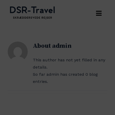
Skip
to
Toggle
content
Navig
Hjem
About
admin
Destinationer
This author has not yet filled in any
Tilbud
Det Indiske Ocean
details.
So far admin has created 0 blog
Maldiverne
Om os
Europa
entries.
Mauritius
Holland
Kontakt
Mellemamerika
Italien
Mexico