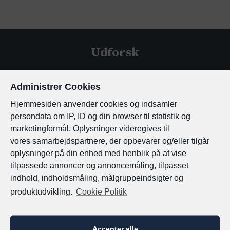
Portugal
Spanien
Udforsk
Tyskland
Hjem
Administrer Cookies
Østrig
Tilbud
Hjemmesiden anvender cookies og indsamler
Om Os
persondata om IP, ID og din browser til statistik og
Kontakt
marketingformål. Oplysninger videregives til
vores
samarbejdspartnere, der opbevarer og/eller tilgår
oplysninger på din enhed med henblik på at vise
Destinationer
tilpassede annoncer og annoncemåling, tilpasset
indhold, indholdsmåling, målgruppeindsigter og
produktudvikling.
Cookie Politik
Det Indiske Ocean
Maldiverne
Accepter alle