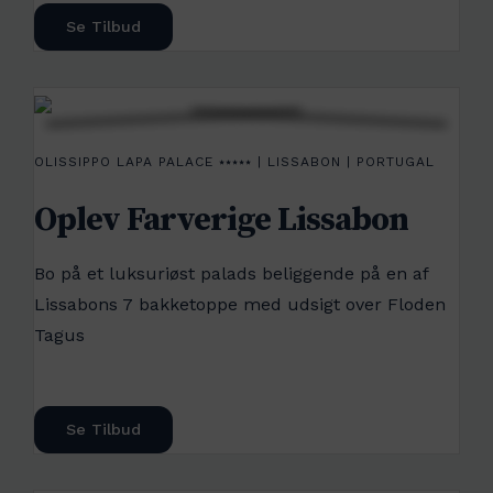
Se Tilbud
OLISSIPPO LAPA PALACE ⭑⭑⭑⭑⭑ | LISSABON | PORTUGAL
Oplev Farverige Lissabon
Bo på et luksuriøst palads beliggende på en af
Lissabons 7 bakketoppe med udsigt over Floden
Tagus
Se Tilbud