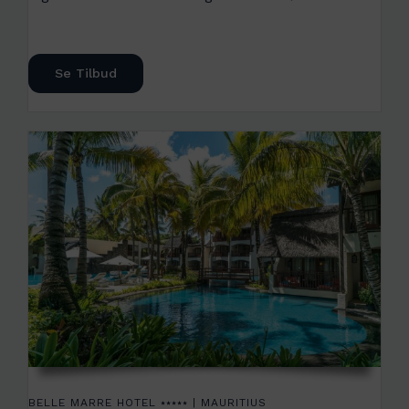
Se Tilbud
BELLE MARRE HOTEL ⭑⭑⭑⭑⭑ | MAURITIUS