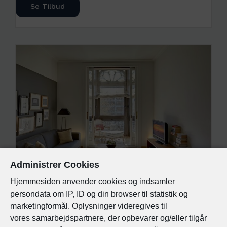
Se Tilbud
Administrer Cookies
Hjemmesiden anvender cookies og indsamler
APARTMENTS SIXTYFOUR ⭑⭑⭑⭑ | BARCELONA | SPANIEN
persondata om IP, ID og din browser til statistik og
marketingformål. Oplysninger videregives til
Luksuslejligheder i
vores
samarbejdspartnere, der opbevarer og/eller tilgår