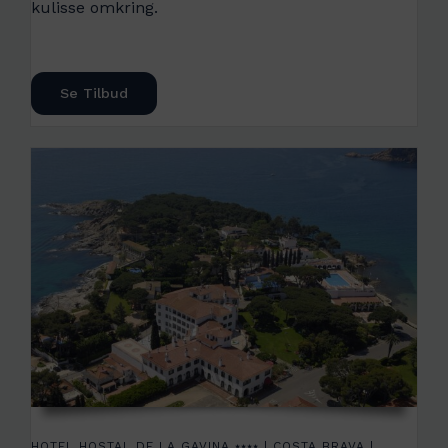
kulisse omkring.
Se Tilbud
HOTEL HOSTAL DE LA GAVINA ⭑⭑⭑⭑ | COSTA BRAVA |