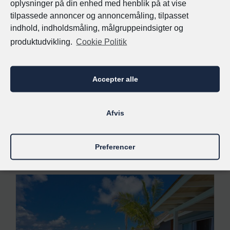
oplysninger på din enhed med henblik på at vise
Barcelona
tilpassede annoncer og annoncemåling, tilpasset
indhold, indholdsmåling, målgruppeindsigter og
Er du på udkig efter et ekslusivt og centralt hotel
produktudvikling.
Cookie Politik
i Barcelona? Du behøver ikke lede længere.
Apartments Sixtyfour er fantastiske
luksuslejligheder som giver dig det bedste af
Accepter alle
Barcelona lige ved din dør.
Afvis
Se Tilbud
Preferencer