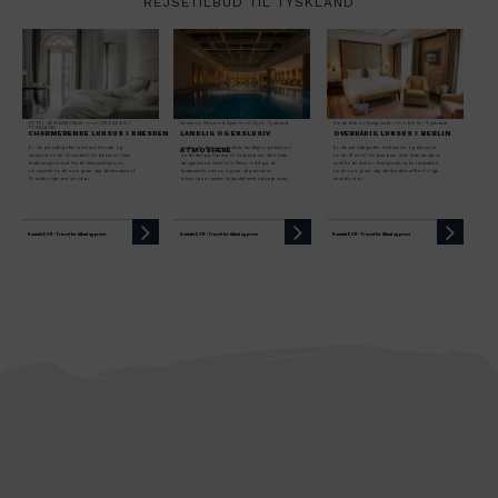
REJSETILBUD TIL TYSKLAND
Portugal
Spanien
HOTEL GEWANDHAUS ⭑⭑⭑⭑⭑| DRESDEN |
Severin's Resort & Spa ⭑⭑⭑⭑⭑| Sylt | Tyskland
Hotel Adlon Kempinski ⭑⭑⭑⭑⭑| Berlin | Tyskland
TYSKLAND
Tyskland
CHARMERENDE LUKSUS I DRESDEN
LANDLIG OG EKSLUSIV
OVERDÅDIG LUKSUS I BERLIN
Er du på udkig efter et charmerende og
Leder du efter et autentisk, landligt og ekslusivt
Er du på udkig efter et klassisk og ekslusivt
ATMOSFÆRE
ekslusivt hotel i Dresden? Du behøver ikke
hotel tæt på Danmark? Du behøver ikke lede
hotel i Berlin? Du behøver ikke lede længere
lede længere end Hotel Gewandhaus, et
længere end Severin's Resort & Spa, et
end Hotel Adlon Kempinski, et formidabelt
romantisk hotel som giver dig det bedste af
fantastisk hotel som giver dig de mest
hotel som giver dig det bedste af Berlin lige
Dresden lige ved din dør.
luksuriøse rammer blandet med udsøgt natur.
ved din dør.
Østrig
Kontakt DSR-Travel for tilbud og priser
Kontakt DSR-Travel for tilbud og priser
Kontakt DSR-Travel for tilbud og priser