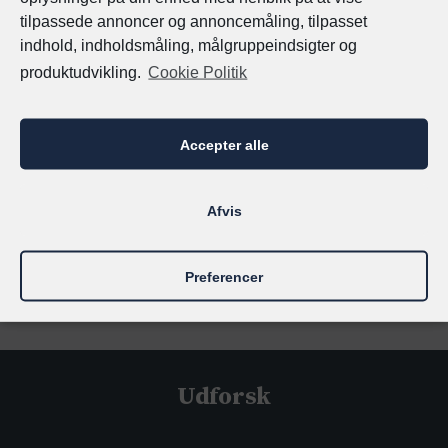
tilpassede annoncer og annoncemåling, tilpasset
Alle delstater har noget at byde på: Rigtig mange
indhold, indholdsmåling, målgruppeindsigter og
tyske byer mellem Nordsøen og Alperne venter
produktudvikling.
Cookie Politik
bare på at blive opdaget. Hver og en af dem har
sin egen unikke karakter og imponerer med
uforglemmelige højdepunkter. Omkring 25.000
Accepter alle
slotte og palæer vidner om Tysklands historie,
nogle af dem står stadig i gammel pragt, andre
Afvis
minder om svundne tider som ruiner.
Preferencer
Udforsk