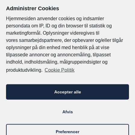
Portugal
Administrer Cookies
Destinationer
Hjemmesiden anvender cookies og indsamler
Spanien
persondata om IP, ID og din browser til statistik og
Det Indiske Ocean
marketingformål. Oplysninger videregives til
Tyskland
vores
samarbejdspartnere, der opbevarer og/eller tilgår
Maldiverne
oplysninger på din enhed med henblik på at vise
Mauritius
Østrig
tilpassede annoncer og annoncemåling, tilpasset
indhold, indholdsmåling, målgruppeindsigter og
produktudvikling.
Cookie Politik
Europa
Holland
Accepter alle
Italien
Portugal
Afvis
Spanien
Tyskland
Preferencer
Østrig