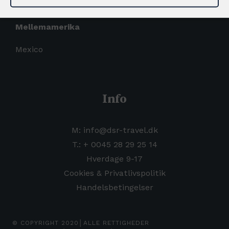
Mellemamerika
Mexico
Info
M: info@dsr-travel.dk
T.:
+
0045 28 29 25 14
Hverdage 9-17
Cookies & Privatlivspolitik
Handelsbetingelser
© COPYRIGHT 2020│ALLE RETTIGHEDER