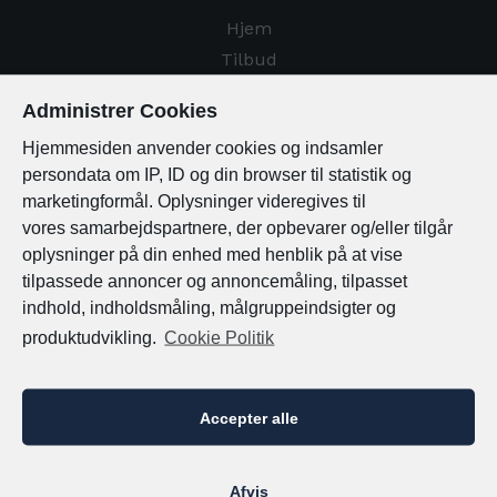
Portugal
Hjem
Tilbud
Spanien
Om Os
Administrer Cookies
Kontakt
Tyskland
Hjemmesiden anvender cookies og indsamler
persondata om IP, ID og din browser til statistik og
Østrig
Destinationer
marketingformål. Oplysninger videregives til
vores
samarbejdspartnere, der opbevarer og/eller tilgår
oplysninger på din enhed med henblik på at vise
Det Indiske Ocean
tilpassede annoncer og annoncemåling, tilpasset
indhold, indholdsmåling, målgruppeindsigter og
Maldiverne
produktudvikling.
Cookie Politik
Mauritius
Accepter alle
Europa
Afvis
Holland