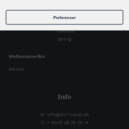
Italien
Portugal
Preferencer
Spanien
Tyskland
Østrig
Mellemamerika
Mexico
Info
M: info@dsr-travel.dk
T.:
+
0045 28 29 25 14