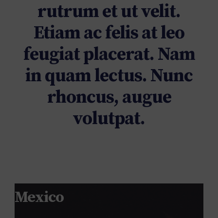
Portugal
rutrum et ut velit.
Etiam ac felis at leo
Spanien
feugiat placerat. Nam
Tyskland
in quam lectus. Nunc
Østrig
rhoncus, augue
volutpat.
Mexico