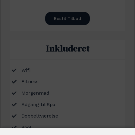
Bestil Tilbud
Inkluderet
Wifi
Fitness
Morgenmad
Adgang til Spa
Dobbeltværelse
Pool